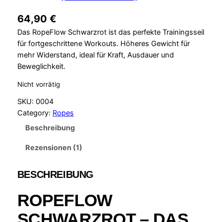
Bewertet mit
1
64,90
€
5.00
von 5,
Das RopeFlow Schwarzrot ist das perfekte Trainingsseil
basierend auf
für fortgeschrittene Workouts. Höheres Gewicht für
Kundenbew
mehr Widerstand, ideal für Kraft, Ausdauer und
ertung
Beweglichkeit.
Nicht vorrätig
SKU:
0004
Category:
Ropes
Beschreibung
Rezensionen (1)
BESCHREIBUNG
ROPEFLOW
SCHWARZROT – DAS