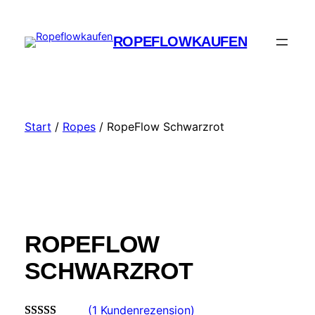
Zum
Inhalt
ROPEFLOWKAUFEN
springen
Start
/
Ropes
/ RopeFlow Schwarzrot
ROPEFLOW
SCHWARZROT
(1 Kundenrezension)